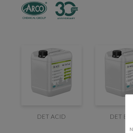
DET ACID
DET BA
N