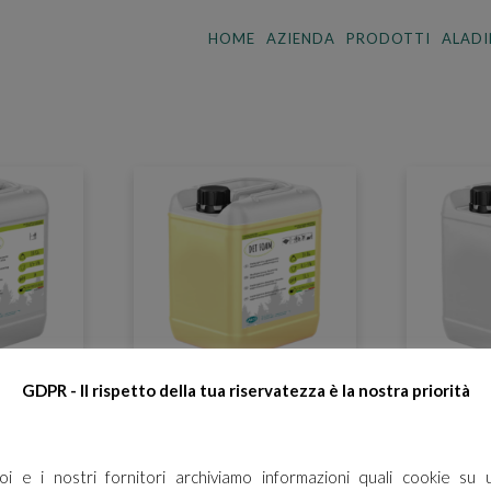
HOME
AZIENDA
PRODOTTI
ALADI
GDPR - Il rispetto della tua riservatezza è la nostra priorità
SIC
DET FOAM
D
oi e i nostri fornitori archiviamo informazioni quali cookie su 