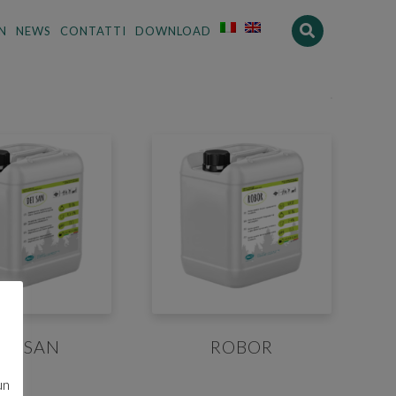
N
NEWS
CONTATTI
DOWNLOAD
ET SAN
ROBOR
un