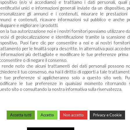
ispositivo (e/o vi accediamo) e trattiamo i dati personali, quali g
dentificativi unici e informazioni generali inviate da un dispositivo, p
ersonalizzare gli annunci e i contenuti, misurare le prestazioni 
nnunci e contenuti, ricavare informazioni sul pubblico e anche p
viluppare e migliorare i prodotti.
on la tua autorizzazione noi e i nostri fornitori possiamo utilizzare da
ecessario effettuare il login
recisi di geolocalizzazione e identificazione tramite la scansione d
ispositivo. Puoi fare clic per consentire a noi e ai nostri fornitori 
rattamento per le finalità sopra descritte. In alternativa puoi accede
aricare le schede di sicurezza e le schede tecniche è necessario
 informazioni più dettagliate e modificare le tue preferenze prima 
re al portale. Se ancora non hai un account puoi effettuare la
cconsentire o di negare il consenso.
razione del tuo profilo e ottenere le credenziali di accesso.
i rende noto che alcuni trattamenti dei dati personali possono n
ichiedere il tuo consenso, ma hai il diritto di opporti a tale trattament
A
e tue preferenze si applicheranno solo a questo sito web. Pu
ACCEDI O REGISTRATI
odificare le tue preferenze in qualsiasi momento ritornando 
uesto sito o consultando la nostra informativa sulla riservatezza.
Accetta tutti
Accetto
Non accetto
Privacy e Cookie
ARCO CHIMICA