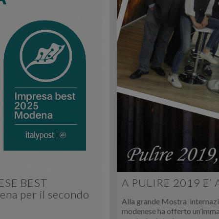
RESE BEST
A PULIRE 2019 E’
na per il secondo
Alla grande Mostra internazio
modenese ha offerto un’immag