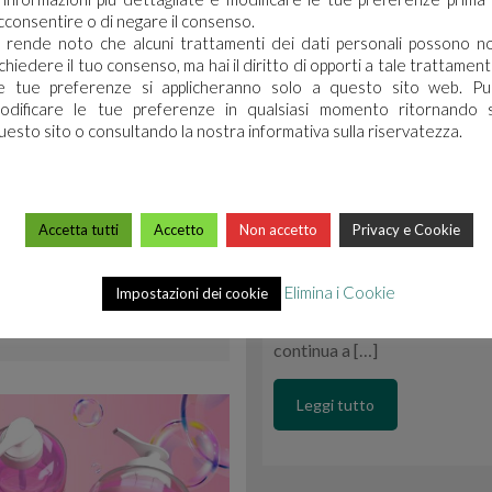
cconsentire o di negare il consenso.
i rende noto che alcuni trattamenti dei dati personali possono n
ichiedere il tuo consenso, ma hai il diritto di opporti a tale trattament
o: la nostra risposta
e tue preferenze si applicheranno solo a questo sito web. Pu
odificare le tue preferenze in qualsiasi momento ritornando 
uesto sito o consultando la nostra informativa sulla riservatezza.
ercorso strutturato di
VENTICINQUE ANN
soluzioni concrete, sostenibili
OBIETTIVO: UN P
e non si limita alle parole, ma
stematico per il calcolo e la
Accetta tutti
Accetto
Non accetto
Privacy e Cookie
ARCO Chimica festeggia il su
servizio di una pulizia votata 
Ultimo nato il Sistema Aladi
Elimina i Cookie
Impostazioni dei cookie
sull’ambiente, calcolandone 
rivoluzionare la cultura itali
continua a […]
Leggi tutto