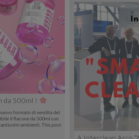
m da 500ml !
nuovo formato di vendita del
bile il flacone da 500ml con
antissimi ambienti. This post
A Interclean Arco “f