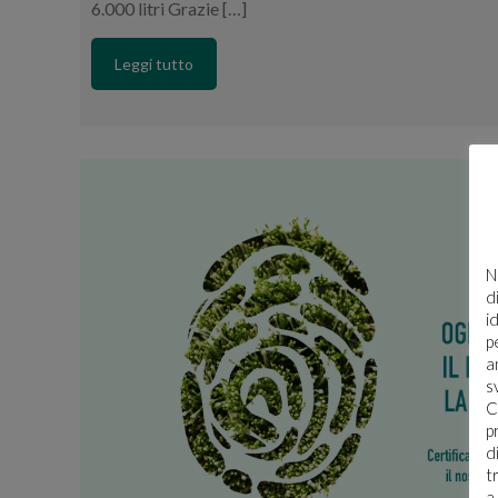
6.000 litri Grazie […]
Leggi tutto
N
d
i
p
a
s
C
p
d
t
a