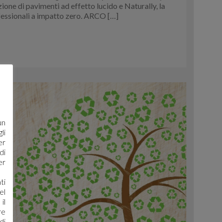
ione di pavimenti ad effetto lucido e Naturally, la
fessionali a impatto zero. ARCO […]
un
li
er
di
er
ti
el
il
re
di