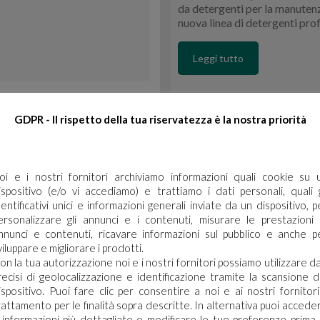
da detergenti per la manutenz
nuova linea di detergenti pro
Leggi tutto
GDPR - Il rispetto della tua riservatezza è la nostra priorità
oi e i nostri fornitori archiviamo informazioni quali cookie su 
ispositivo (e/o vi accediamo) e trattiamo i dati personali, quali g
dentificativi unici e informazioni generali inviate da un dispositivo, p
ersonalizzare gli annunci e i contenuti, misurare le prestazioni 
nnunci e contenuti, ricavare informazioni sul pubblico e anche p
viluppare e migliorare i prodotti.
on la tua autorizzazione noi e i nostri fornitori possiamo utilizzare da
recisi di geolocalizzazione e identificazione tramite la scansione d
ispositivo. Puoi fare clic per consentire a noi e ai nostri fornitori 
rattamento per le finalità sopra descritte. In alternativa puoi accede
 informazioni più dettagliate e modificare le tue preferenze prima 