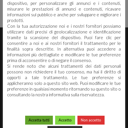
INFYNITI SPRINT DAY
dispositivo, per personalizzare gli annunci e i contenuti,
misurare le prestazioni di annunci e contenuti, ricavare
informazioni sul pubblico e anche per sviluppare e migliorare i
prodotti.
Con la tua autorizzazione noi e i nostri fornitori possiamo
utilizzare dati precisi di geolocalizzazione e identificazione
E' necessario effettuare il login
×
tramite la scansione del dispositivo. Puoi fare clic per
consentire a noi e ai nostri fornitori il trattamento per le
finalità sopra descritte. In alternativa puoi accedere a
Per scaricare le schede di sicurezza e le schede tecniche è
informazioni più dettagliate e modificare le tue preferenze
necessario accedere al portale. Se ancora non hai un
prima di acconsentire o di negare il consenso.
account puoi effettuare la registrazione del tuo profilo e
Si rende noto che alcuni trattamenti dei dati personali
ottenere le credenziali di accesso.
possono non richiedere il tuo consenso, ma hai il diritto di
opporti a tale trattamento. Le tue preferenze si
applicheranno solo a questo sito web. Puoi modificare le tue
ACCEDI O REGISTRATI
preferenze in qualsiasi momento ritornando su questo sito o
Arco Chimica s.r.l. Via Canalazzo 22/24 -
consultando la nostra informativa sulla riservatezza.
41036 Medolla (Mo)
Tel. 0535.58890 - 0535.731430
Fax 0535 58898
PIVA 02173740362 / REA:270942
Accetta tutti
Accetto
Non accetto
info@arcochimica.it