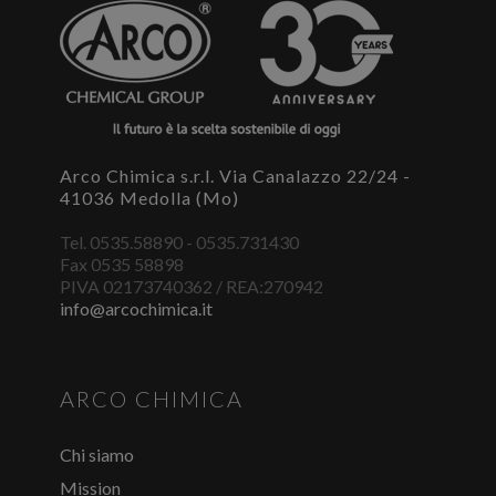
Per scaricare le schede di sicurezza e le schede tecniche è
necessario accedere al portale. Se ancora non hai un
account puoi effettuare la registrazione del tuo profilo e
ottenere le credenziali di accesso.
ACCEDI O REGISTRATI
Arco Chimica s.r.l. Via Canalazzo 22/24 -
41036 Medolla (Mo)
Tel. 0535.58890 - 0535.731430
Fax 0535 58898
PIVA 02173740362 / REA:270942
info@arcochimica.it
ARCO CHIMICA
Chi siamo
Mission