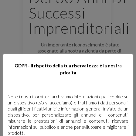
Successi
Imprenditoriali
Un importante riconoscimento è stato
assegnato alla nostra azienda da parte di
Confindustria, in occasione del nostro 30°
Anniversario. Vogliamo esprimere le migliori
GDPR - Il rispetto della tua riservatezza è la nostra
congratulazioni a Luca Cocconi, Amministratore
priorità
Unico dell’azienda che per tutti questi anni, con
passione e tenacia è stato propulsore di grandi
successi imprenditoriali, con uno sguardo
sempre rivolto al futuro. […]
Noi e i nostri fornitori archiviamo informazioni quali cookie su
un dispositivo (e/o vi accediamo) e trattiamo i dati personali,
quali gli identificativi unici e informazioni generali inviate da un
dispositivo, per personalizzare gli annunci e i contenuti,
misurare le prestazioni di annunci e contenuti, ricavare
informazioni sul pubblico e anche per sviluppare e migliorare i
prodotti.