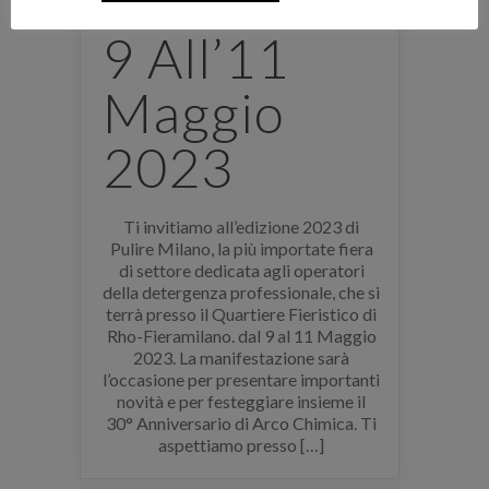
Milano Dal
9 All’11
Maggio
2023
Ti invitiamo all’edizione 2023 di
Pulire Milano, la più importate fiera
di settore dedicata agli operatori
della detergenza professionale, che si
terrà presso il Quartiere Fieristico di
Rho-Fieramilano. dal 9 al 11 Maggio
2023. La manifestazione sarà
l’occasione per presentare importanti
novità e per festeggiare insieme il
30° Anniversario di Arco Chimica. Ti
aspettiamo presso […]