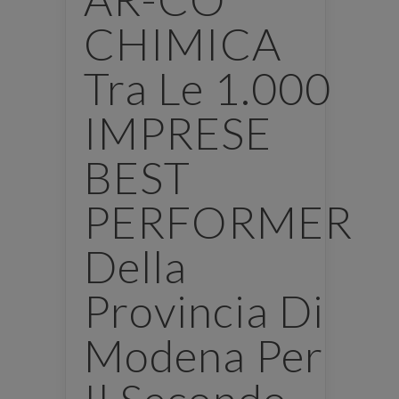
CHIMICA
Tra Le 1.000
IMPRESE
BEST
PERFORMER
Della
Provincia Di
Modena Per