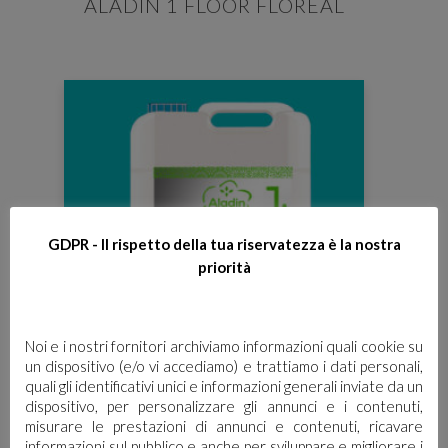
ALADIN 1 FLOOR FLOREAL
GDPR - Il rispetto della tua riservatezza è la nostra
priorità
Noi e i nostri fornitori archiviamo informazioni quali cookie su
un dispositivo (e/o vi accediamo) e trattiamo i dati personali,
quali gli identificativi unici e informazioni generali inviate da un
dispositivo, per personalizzare gli annunci e i contenuti,
ALADIN 1 FLOOR
misurare le prestazioni di annunci e contenuti, ricavare
informazioni sul pubblico e anche per sviluppare e migliorare i