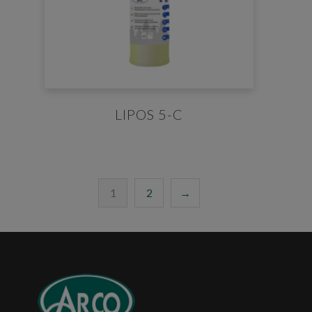
LIPOS 5-C
1
2
→
You must be authenticated
×
In order to download safety data sheets and data sheets
you must be logged in. If you don't have an account, you