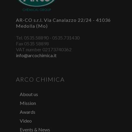
can register and get your cerdentials.
LOG IN OR REGISTER
AR-CO s.r.l. Via Canalazzo 22/24 - 41036
Medolla (Mo)
Tel. 0535.58890 - 0535.731430
Fax 0535 58898
VAT number 02173740362
info@arcochimica.it
ARCO CHIMICA
About us
Mission
Awards
Video
Events & News