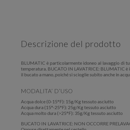
Descrizione del prodotto
BLUMATIC è particolarmente idoneo al lavaggio di tutti i
temperatura. BUCATO IN LAVATRICE: BLUMATIC è
il bucato a mano, poiché si scioglie subito anche in acq
MODALITA’ D’USO
Acqua dolce (0-15°F): 15g/Kg tessuto asciutto
Acqua dura (15°-25°F): 25g/Kg tessuto asciutto
Acqua molto dura (>25°F): 35g/Kg tessuto asciutto
BUCATO IN LAVATRICE: NON OCCORRE PRELAVAGGIO. Vers
Oppure direttamente nel cestello.