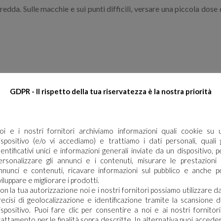
. Sulle macchie e sui punti difficili, versare una piccola dose d
Utilizzo
GDPR - Il rispetto della tua riservatezza è la nostra priorità
oi e i nostri fornitori archiviamo informazioni quali cookie su 
ispositivo (e/o vi accediamo) e trattiamo i dati personali, quali g
dentificativi unici e informazioni generali inviate da un dispositivo, p
ersonalizzare gli annunci e i contenuti, misurare le prestazioni 
nnunci e contenuti, ricavare informazioni sul pubblico e anche p
viluppare e migliorare i prodotti.
on la tua autorizzazione noi e i nostri fornitori possiamo utilizzare da
recisi di geolocalizzazione e identificazione tramite la scansione d
ispositivo. Puoi fare clic per consentire a noi e ai nostri fornitori 
rattamento per le finalità sopra descritte. In alternativa puoi accede