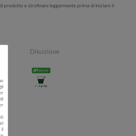
i prodotto e strofinare leggermente prima di iniziare il
Diluizione
un
li
er
di
er
ti
el
il
re