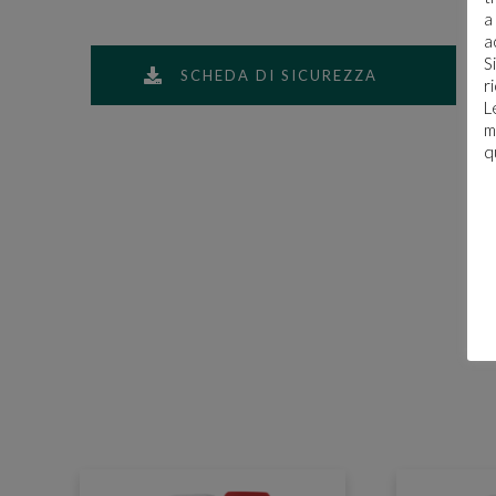
a
a
S
SCHEDA DI SICUREZZA
r
L
m
q