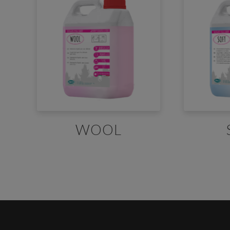
E' n
Per sc
accede
WOOL
regist