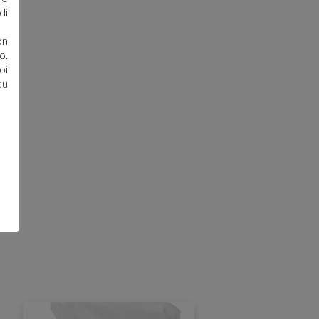
di
on
o.
oi
su