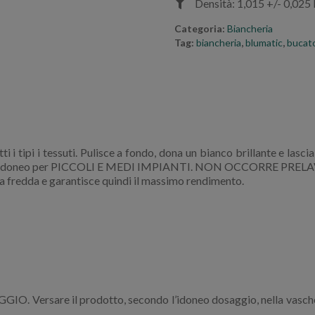
Densità: 1,015 +/- 0,025
Categoria:
Biancheria
Tag:
biancheria
,
blumatic
,
bucat
 tipi i tessuti. Pulisce a fondo, dona un bianco brillante e lasci
 idoneo per PICCOLI E MEDI IMPIANTI. NON OCCORRE PREL
ua fredda e garantisce quindi il massimo rendimento.
are il prodotto, secondo l’idoneo dosaggio, nella vaschettad