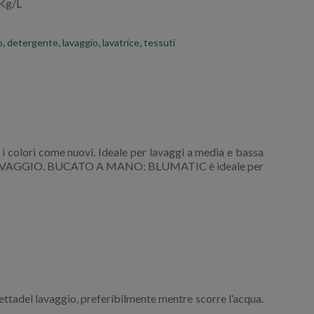
 Kg/L
o
,
detergente
,
lavaggio
,
lavatrice
,
tessuti
a i colori come nuovi. Ideale per lavaggi a media e bassa
AVAGGIO. BUCATO A MANO: BLUMATIC è ideale per
el lavaggio, preferibilmente mentre scorre l’acqua.