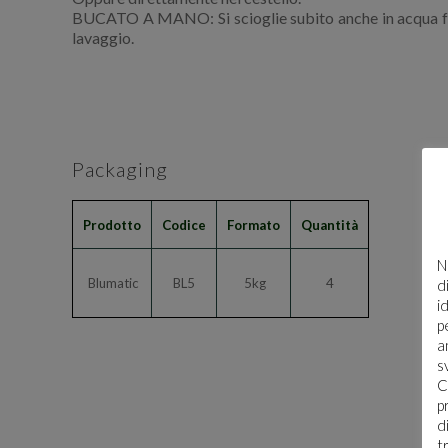
BUCATO A MANO: Si scioglie subito anche in acqua fredda
lavaggio.
Packaging
Prodotto
Codice
Formato
Quantità
N
Blumatic
BL5
5kg
4
d
i
p
a
s
C
p
d
t