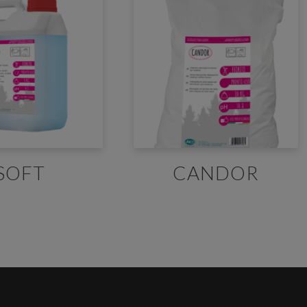
ecessario effettuare il login
aricare le schede di sicurezza e le schede tecniche è necessario
re al portale. Se ancora non hai un account puoi effettuare la
SOFT
CANDOR
razione del tuo profilo e ottenere le credenziali di accesso.
ACCEDI O REGISTRATI