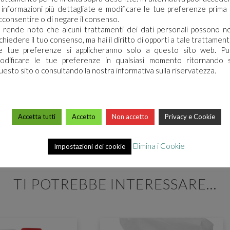
 informazioni più dettagliate e modificare le tue preferenze prima 
cconsentire o di negare il consenso.
i rende noto che alcuni trattamenti dei dati personali possono n
SCHEDA TECNICA
ichiedere il tuo consenso, ma hai il diritto di opporti a tale trattament
e tue preferenze si applicheranno solo a questo sito web. Pu
odificare le tue preferenze in qualsiasi momento ritornando 
uesto sito o consultando la nostra informativa sulla riservatezza.
Accetta tutti
Accetto
Non accetto
Privacy e Cookie
Elimina i Cookie
Impostazioni dei cookie
TI POTREBBE INTERESSARE…