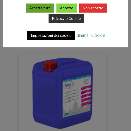
Accetta tutti
Accetto
Non accetto
Privacy e Cookie
PLUMATIC 5
Elimina i Cookie
Impostazioni dei cookie