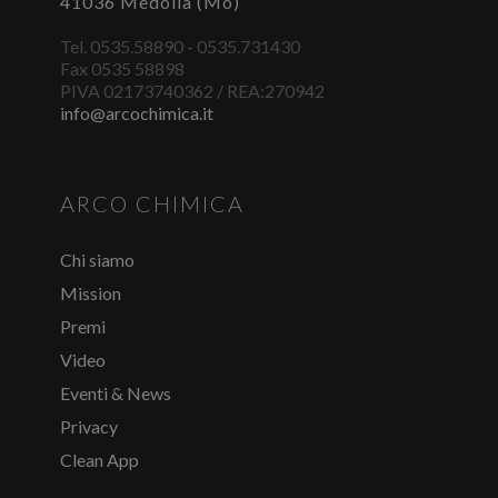
41036 Medolla (Mo)
Tel. 0535.58890 - 0535.731430
Fax 0535 58898
PIVA 02173740362 / REA:270942
info@arcochimica.it
ARCO CHIMICA
Chi siamo
Mission
Premi
Video
Eventi & News
Privacy
Clean App