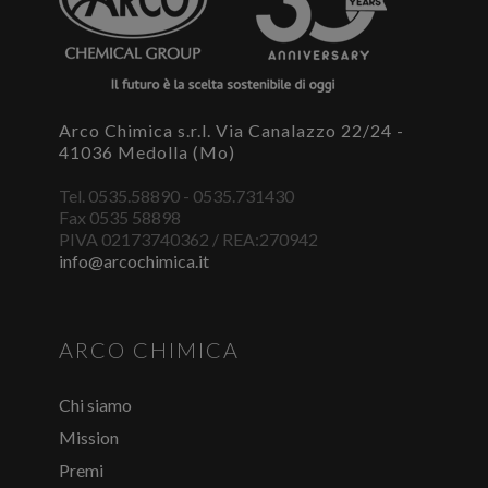
necessario accedere al portale. Se ancora non hai un
account puoi effettuare la registrazione del tuo profilo e
ottenere le credenziali di accesso.
ACCEDI O REGISTRATI
Arco Chimica s.r.l. Via Canalazzo 22/24 -
41036 Medolla (Mo)
Tel. 0535.58890 - 0535.731430
Fax 0535 58898
PIVA 02173740362 / REA:270942
info@arcochimica.it
ARCO CHIMICA
Chi siamo
Mission
Premi