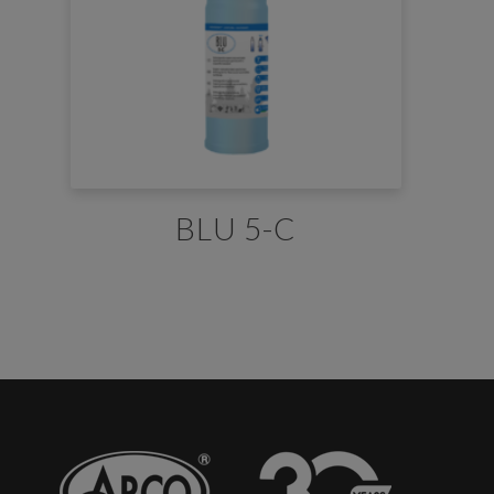
BLU 5-C
E' necessario effettuare il login
×
Per scaricare le schede di sicurezza e le schede tecniche è