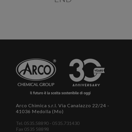
E' necessario effettuare il login
×
Per scaricare le schede di sicurezza e le schede tecniche è
necessario accedere al portale. Se ancora non hai un
account puoi effettuare la registrazione del tuo profilo e
ottenere le credenziali di accesso.
ACCEDI O REGISTRATI
Arco Chimica s.r.l. Via Canalazzo 22/24 -
41036 Medolla (Mo)
Tel. 0535.58890 - 0535.731430
Fax 0535 58898