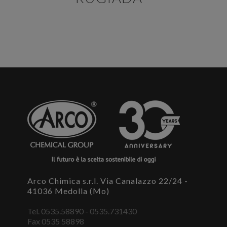
E' necessario effettuare il login
×
Per scaricare le schede di sicurezza e le schede tecniche è
necessario accedere al portale. Se ancora non hai un
account puoi effettuare la registrazione del tuo profilo e
ottenere le credenziali di accesso.
ACCEDI O REGISTRATI
Arco Chimica s.r.l. Via Canalazzo 22/24 -
41036 Medolla (Mo)
Tel. 0535.58890 - 0535.731430
Fax 0535 58898