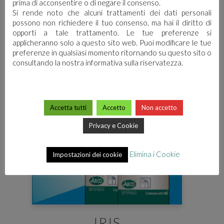
TI POTREBBE
prima di acconsentire o di negare il consenso.
Si rende noto che alcuni trattamenti dei dati personali
INTERESSARE…
possono non richiedere il tuo consenso, ma hai il diritto di
opporti a tale trattamento. Le tue preferenze si
applicheranno solo a questo sito web. Puoi modificare le tue
preferenze in qualsiasi momento ritornando su questo sito o
consultando la nostra informativa sulla riservatezza.
Accetta tutti
Accetto
Non accetto
Privacy e Cookie
Elimina i Cookie
Impostazioni dei cookie
IRIS