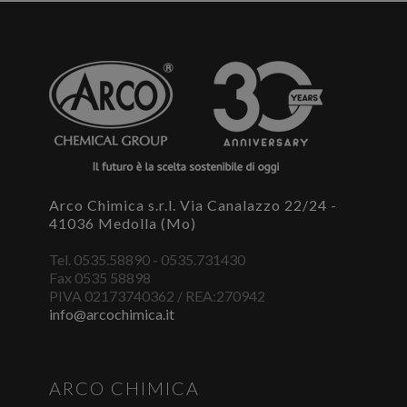
E' necessario effettuare il login
×
Per scaricare le schede di sicurezza e le schede tecniche è
necessario accedere al portale. Se ancora non hai un
account puoi effettuare la registrazione del tuo profilo e
ottenere le credenziali di accesso.
ACCEDI O REGISTRATI
Arco Chimica s.r.l. Via Canalazzo 22/24 -
41036 Medolla (Mo)
Tel. 0535.58890 - 0535.731430
Fax 0535 58898
PIVA 02173740362 / REA:270942
info@arcochimica.it
ARCO CHIMICA