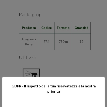
Packaging
Prodotto
Codice
Formato
Quantità
Fragrance
FR4
750 ml
12
Berry
Utilizzo
GDPR - Il rispetto della tua riservatezza è la nostra
priorità