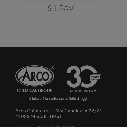
SILPAV
E' necessario effettuare il login
×
Per scaricare le schede di sicurezza e le schede tecniche è
necessario accedere al portale. Se ancora non hai un
account puoi effettuare la registrazione del tuo profilo e
ottenere le credenziali di accesso.
ACCEDI O REGISTRATI
Arco Chimica s.r.l. Via Canalazzo 22/24 -
41036 Medolla (Mo)