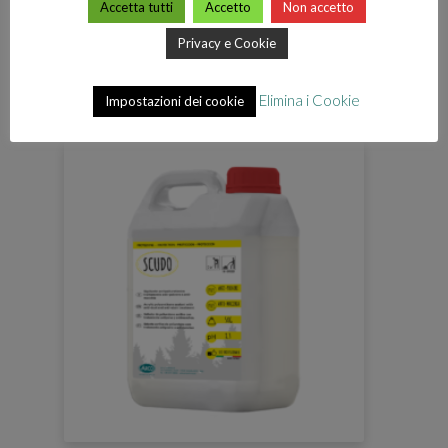
Accetta tutti
Accetto
Non accetto
TI POTREBBE
Privacy e Cookie
INTERESSARE…
Elimina i Cookie
Impostazioni dei cookie