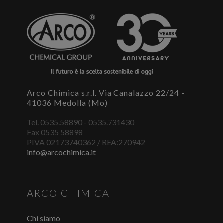
Per scaricare le schede di sicurezza e le schede tecniche è
necessario accedere al portale. Se ancora non hai un
account puoi effettuare la registrazione del tuo profilo e
ottenere le credenziali di accesso.
ACCEDI O REGISTRATI
Arco Chimica s.r.l. Via Canalazzo 22/24 -
41036 Medolla (Mo)
Tel. 0535.58890 - 0535.731430
Fax 0535 58898
PIVA 02173740362 / REA:270942
info@arcochimica.it
ARCO CHIMICA
Chi siamo