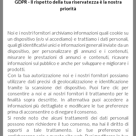
TI POTREBBE
GDPR - Il rispetto della tua riservatezza è la nostra
priorità
INTERESSARE…
Noi e i nostri fornitori archiviamo informazioni quali cookie su
un dispositivo (e/o vi accediamo) e trattiamo i dati personali,
quali gli identificativi unici e informazioni generali inviate da un
dispositivo, per personalizzare gli annunci e i contenuti,
misurare le prestazioni di annunci e contenuti, ricavare
informazioni sul pubblico e anche per sviluppare e migliorare i
prodotti.
Con la tua autorizzazione noi e i nostri fornitori possiamo
utilizzare dati precisi di geolocalizzazione e identificazione
tramite la scansione del dispositivo. Puoi fare clic per
consentire a noi e ai nostri fornitori il trattamento per le
finalità sopra descritte. In alternativa puoi accedere a
informazioni più dettagliate e modificare le tue preferenze
prima di acconsentire o di negare il consenso.
Si rende noto che alcuni trattamenti dei dati personali
possono non richiedere il tuo consenso, ma hai il diritto di
opporti a tale trattamento. Le tue preferenze si
NATURALLY
applicheranno solo a questo sito web. Puoi modificare le tue