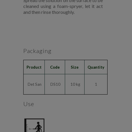
Spread the solution on the surface to be
cleaned using a foam-spryer, let it act
and then rinse thoroughly.
Packaging
Product
Code
Size
Quantity
Det San
DS10
10 kg
1
Use