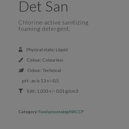
Det San
Chlorine-active sanitizing
foaming detergent.
Physical state: Liquid
Colour: Colourless
Odour: Technical
pH : as is 13 +/-0,5
S.W.: 1,033 +/- 0.01 g/cm3
Category:
Food processing/HACCP