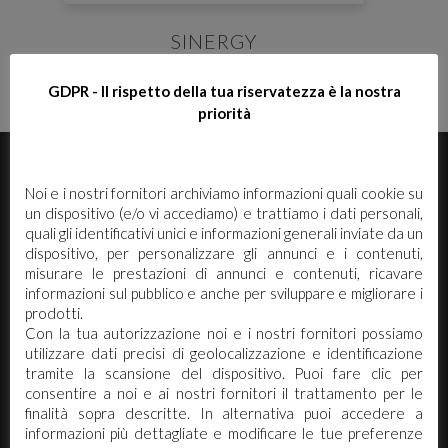
SINERGY
GDPR - Il rispetto della tua riservatezza è la nostra
priorità
E' necessario effettuare il login
×
Noi e i nostri fornitori archiviamo informazioni quali cookie su
un dispositivo (e/o vi accediamo) e trattiamo i dati personali,
Per scaricare le schede di sicurezza e le schede tecniche è
quali gli identificativi unici e informazioni generali inviate da un
necessario accedere al portale. Se ancora non hai un
dispositivo, per personalizzare gli annunci e i contenuti,
account puoi effettuare la registrazione del tuo profilo e
misurare le prestazioni di annunci e contenuti, ricavare
ottenere le credenziali di accesso.
informazioni sul pubblico e anche per sviluppare e migliorare i
prodotti.
ACCEDI O REGISTRATI
Con la tua autorizzazione noi e i nostri fornitori possiamo
utilizzare dati precisi di geolocalizzazione e identificazione
Arco Chimica s.r.l. Via Canalazzo 22/24 -
tramite la scansione del dispositivo. Puoi fare clic per
41036 Medolla (Mo)
consentire a noi e ai nostri fornitori il trattamento per le
finalità sopra descritte. In alternativa puoi accedere a
Tel. 0535.58890 - 0535.731430
informazioni più dettagliate e modificare le tue preferenze
Fax 0535 58898