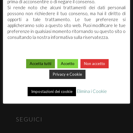
prima di acconsentire o di negare il consenso.
PIVA 02173740362 / REA:270942
Si rende noto che alcuni trattamenti dei dati personali
info@arcochimica.it
possono non richiedere il tuo consenso, ma hai il diritto di
opporti a tale trattamento. Le tue preferenze si
applicheranno solo a questo sito web. Puoi modificare le tue
preferenze in qualsiasi momento ritornando su questo sito o
ARCO CHIMICA
consultando la nostra informativa sulla riservatezza.
Chi siamo
Mission
Accetta tutti
Accetto
Non accetto
Premi
Video
Privacy e Cookie
Eventi & News
Elimina i Cookie
Privacy
Impostazioni dei cookie
Clean App
SEGUICI