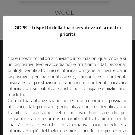
WOOL
GDPR - Il rispetto della tua riservatezza è la nostra
priorità
E' necessario effettuare il login
×
Noi e i nostri fornitori archiviamo informazioni quali cookie su
un dispositivo (e/o vi accediamo) e trattiamo i dati personali,
Per scaricare le schede di sicurezza e le schede tecniche è
quali gli identificativi unici e informazioni generali inviate da un
necessario accedere al portale. Se ancora non hai un
dispositivo, per personalizzare gli annunci e i contenuti,
account puoi effettuare la registrazione del tuo profilo e
misurare le prestazioni di annunci e contenuti, ricavare
ottenere le credenziali di accesso.
informazioni sul pubblico e anche per sviluppare e migliorare i
prodotti.
ACCEDI O REGISTRATI
Con la tua autorizzazione noi e i nostri fornitori possiamo
utilizzare dati precisi di geolocalizzazione e identificazione
Arco Chimica s.r.l. Via Canalazzo 22/24 -
tramite la scansione del dispositivo. Puoi fare clic per
41036 Medolla (Mo)
consentire a noi e ai nostri fornitori il trattamento per le
finalità sopra descritte. In alternativa puoi accedere a
Tel. 0535.58890 - 0535.731430
informazioni più dettagliate e modificare le tue preferenze
Fax 0535 58898