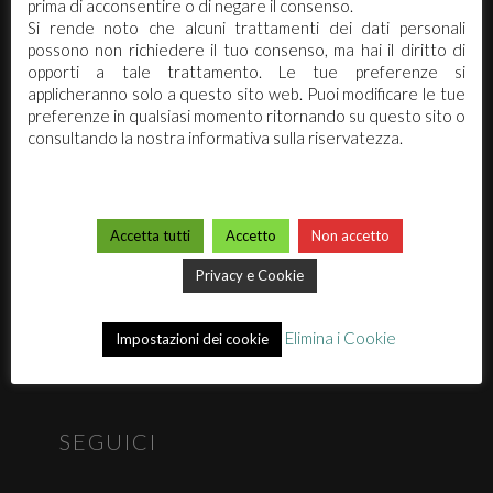
prima di acconsentire o di negare il consenso.
PIVA 02173740362 / REA:270942
Si rende noto che alcuni trattamenti dei dati personali
info@arcochimica.it
possono non richiedere il tuo consenso, ma hai il diritto di
opporti a tale trattamento. Le tue preferenze si
applicheranno solo a questo sito web. Puoi modificare le tue
preferenze in qualsiasi momento ritornando su questo sito o
ARCO CHIMICA
consultando la nostra informativa sulla riservatezza.
Chi siamo
Mission
Accetta tutti
Accetto
Non accetto
Premi
Video
Privacy e Cookie
Eventi & News
Elimina i Cookie
Privacy
Impostazioni dei cookie
Clean App
SEGUICI