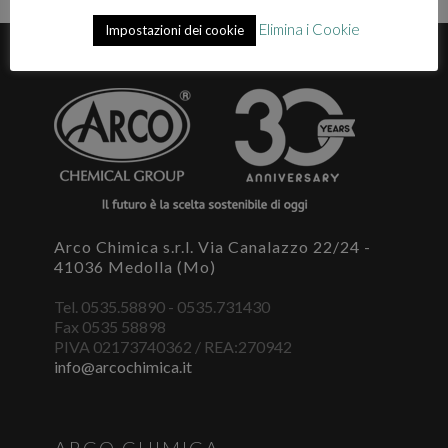
Elimina i Cookie
Impostazioni dei cookie
E' necessario effettuare il login
×
Per scaricare le schede di sicurezza e le schede tecniche è
necessario accedere al portale. Se ancora non hai un
account puoi effettuare la registrazione del tuo profilo e
ottenere le credenziali di accesso.
ACCEDI O REGISTRATI
Arco Chimica s.r.l. Via Canalazzo 22/24 -
41036 Medolla (Mo)
Tel. 0535.58890 - 0535.731430
Fax 0535 58898
PIVA 02173740362 / REA:270942
info@arcochimica.it