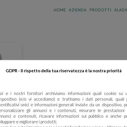
HOME
AZIENDA
PRODOTTI
ALADI
GDPR - Il rispetto della tua riservatezza è la nostra priorità
ecessario effettuare il login
oi e i nostri fornitori archiviamo informazioni quali cookie su 
ispositivo (e/o vi accediamo) e trattiamo i dati personali, quali g
aricare le schede di sicurezza e le schede tecniche è necessario
dentificativi unici e informazioni generali inviate da un dispositivo, p
re al portale. Se ancora non hai un account puoi effettuare la
ersonalizzare gli annunci e i contenuti, misurare le prestazioni 
RA
razione del tuo profilo e ottenere le credenziali di accesso.
nnunci e contenuti, ricavare informazioni sul pubblico e anche p
RATO
viluppare e migliorare i prodotti.
ACCEDI O REGISTRATI