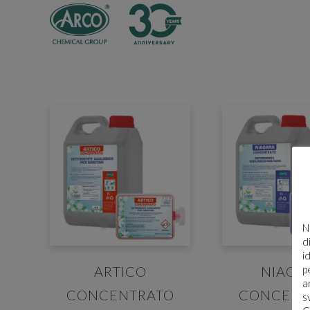
E' n
N
d
Per sc
i
accede
p
ARTICO
NIAGA
regist
a
CONCENTRATO
CONCENT
s