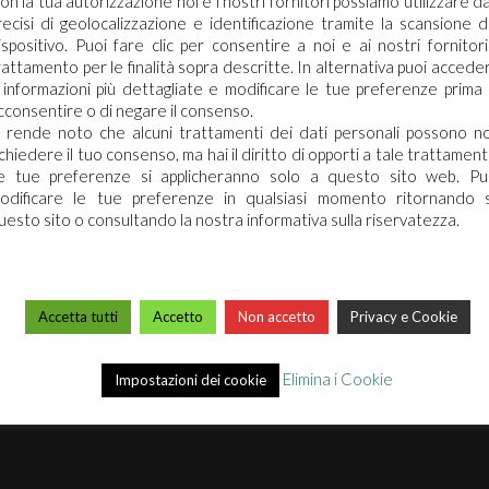
on la tua autorizzazione noi e i nostri fornitori possiamo utilizzare da
recisi di geolocalizzazione e identificazione tramite la scansione d
ispositivo. Puoi fare clic per consentire a noi e ai nostri fornitori 
rattamento per le finalità sopra descritte. In alternativa puoi accede
 informazioni più dettagliate e modificare le tue preferenze prima 
cconsentire o di negare il consenso.
i rende noto che alcuni trattamenti dei dati personali possono n
ARCO CHIMICA
ichiedere il tuo consenso, ma hai il diritto di opporti a tale trattament
e tue preferenze si applicheranno solo a questo sito web. Pu
odificare le tue preferenze in qualsiasi momento ritornando 
Chi siamo
uesto sito o consultando la nostra informativa sulla riservatezza.
Mission
Premi
Video
Accetta tutti
Accetto
Non accetto
Privacy e Cookie
Eventi & News
Privacy
Elimina i Cookie
Impostazioni dei cookie
Clean App