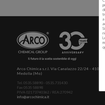
C
p
d
t
a
a
S
r
L
m
q
Arco Chimica s.r.l. Via Canalazzo 22/24 - 41036
Medolla (Mo)
Tel. 0535.58890 - 0535.731430
Fax 0535 58898
PIVA 02173740362 / REA:270942
info@arcochimica.it