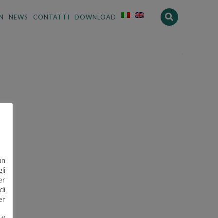
N
NEWS
CONTATTI
DOWNLOAD
×
un
li
er
di
er