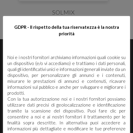
SOLMIX
GDPR - Il rispetto della tua riservatezza è la nostra
priorità
E' necessario effettuare il login
×
Noi e i nostri fornitori archiviamo informazioni quali cookie su
un dispositivo (e/o vi accediamo) e trattiamo i dati personali,
Per scaricare le schede di sicurezza e le schede tecniche è
quali gli identificativi unici e informazioni generali inviate da un
necessario accedere al portale. Se ancora non hai un
dispositivo, per personalizzare gli annunci e i contenuti,
account puoi effettuare la registrazione del tuo profilo e
misurare le prestazioni di annunci e contenuti, ricavare
ottenere le credenziali di accesso.
informazioni sul pubblico e anche per sviluppare e migliorare i
prodotti.
ACCEDI O REGISTRATI
Con la tua autorizzazione noi e i nostri fornitori possiamo
utilizzare dati precisi di geolocalizzazione e identificazione
Arco Chimica s.r.l. Via Canalazzo 22/24 -
tramite la scansione del dispositivo. Puoi fare clic per
41036 Medolla (Mo)
consentire a noi e ai nostri fornitori il trattamento per le
finalità sopra descritte. In alternativa puoi accedere a
Tel. 0535.58890 - 0535.731430
informazioni più dettagliate e modificare le tue preferenze
Fax 0535 58898