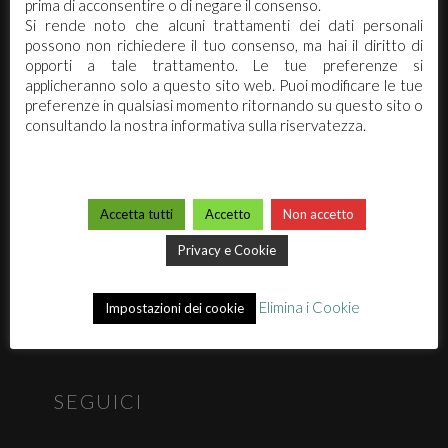
prima di acconsentire o di negare il consenso.
PIVA 02173740362 / REA:270942
Si rende noto che alcuni trattamenti dei dati personali
info@arcochimica.it
possono non richiedere il tuo consenso, ma hai il diritto di
opporti a tale trattamento. Le tue preferenze si
applicheranno solo a questo sito web. Puoi modificare le tue
preferenze in qualsiasi momento ritornando su questo sito o
ARCO CHIMICA
consultando la nostra informativa sulla riservatezza.
Chi siamo
Mission
Accetta tutti
Accetto
Non accetto
Premi
Video
Privacy e Cookie
Eventi & News
Elimina i Cookie
Privacy
Impostazioni dei cookie
Clean App
SEGUICI