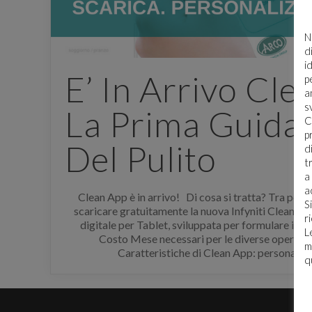
N
d
i
E’ In Arrivo Cle
p
a
s
La Prima Guida 
C
E' n
p
Del Pulito
d
t
Per sc
a
accede
a
Clean App è in arrivo! Di cosa si tratta? Tra pochi
regist
S
scaricare gratuitamente la nuova Infyniti Clean Ap
r
digitale per Tablet, sviluppata per formulare il fa
L
Costo Mese necessari per le diverse operazion
m
Caratteristiche di Clean App: personaliz
q