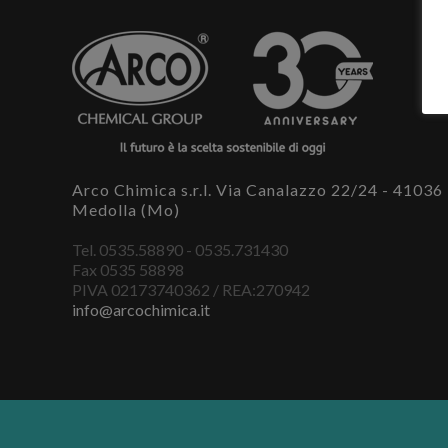
Arco Chimica s.r.l. Via Canalazzo 22/24 - 41036
Medolla (Mo)
Tel. 0535.58890 - 0535.731430
Fax 0535 58898
PIVA 02173740362 / REA:270942
info@arcochimica.it