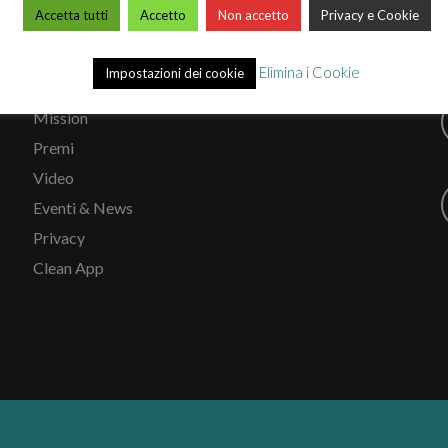
Accetta tutti
Accetto
Non accetto
Privacy e Cookie
ARCO CHIMICA
Elimina i Cookie
Impostazioni dei cookie
Chi siamo
Mission
Premi
Video
Eventi & News
Privacy
Clean App