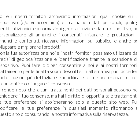
oi e i nostri fornitori archiviamo informazioni quali cookie su 
ispositivo (e/o vi accediamo) e trattiamo i dati personali, quali g
dentificativi unici e informazioni generali inviate da un dispositivo, p
an App:
ersonalizzare gli annunci e i contenuti, misurare le prestazioni 
nnunci e contenuti, ricavare informazioni sul pubblico e anche p
viluppare e migliorare i prodotti.
Digitale
on la tua autorizzazione noi e i nostri fornitori possiamo utilizzare da
ecessario effettuare il login
recisi di geolocalizzazione e identificazione tramite la scansione d
ispositivo. Puoi fare clic per consentire a noi e ai nostri fornitori 
rattamento per le finalità sopra descritte. In alternativa puoi accede
aricare le schede di sicurezza e le schede tecniche è necessario
 informazioni più dettagliate e modificare le tue preferenze prima 
re al portale. Se ancora non hai un account puoi effettuare la
cconsentire o di negare il consenso.
ssimi giorni sarà possibile
razione del tuo profilo e ottenere le credenziali di accesso.
i rende noto che alcuni trattamenti dei dati personali possono n
p di Arco Chimica. La guida
ichiedere il tuo consenso, ma hai il diritto di opporti a tale trattament
bbisogno di detergenti e il
e tue preferenze si applicheranno solo a questo sito web. Pu
ACCEDI O REGISTRATI
i di pulizia previste.
odificare le tue preferenze in qualsiasi momento ritornando 
zazione a 360° […]
uesto sito o consultando la nostra informativa sulla riservatezza.