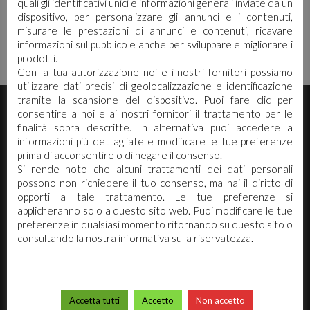
quali gli identificativi unici e informazioni generali inviate da un
ideali per la cura dell’igiene. Un’
dispositivo, per personalizzare gli annunci e i contenuti,
offerta di prodotti detergenti mirata
misurare le prestazioni di annunci e contenuti, ricavare
a soddisfare il fabbisogno giornaliero
informazioni sul pubblico e anche per sviluppare e migliorare i
di pulizia: è il kit cleaning […]
prodotti.
Con la tua autorizzazione noi e i nostri fornitori possiamo
utilizzare dati precisi di geolocalizzazione e identificazione
E' necessario effettuare il login
×
tramite la scansione del dispositivo. Puoi fare clic per
consentire a noi e ai nostri fornitori il trattamento per le
finalità sopra descritte. In alternativa puoi accedere a
informazioni più dettagliate e modificare le tue preferenze
Per scaricare le schede di sicurezza e le schede tecniche è
prima di acconsentire o di negare il consenso.
necessario accedere al portale. Se ancora non hai un
Si rende noto che alcuni trattamenti dei dati personali
account puoi effettuare la registrazione del tuo profilo e
possono non richiedere il tuo consenso, ma hai il diritto di
ottenere le credenziali di accesso.
opporti a tale trattamento. Le tue preferenze si
applicheranno solo a questo sito web. Puoi modificare le tue
ACCEDI O REGISTRATI
preferenze in qualsiasi momento ritornando su questo sito o
consultando la nostra informativa sulla riservatezza.
Arco Chimica s.r.l. Via Canalazzo 22/24 -
41036 Medolla (Mo)
Tel. 0535.58890 - 0535.731430
Fax 0535 58898
Accetta tutti
Accetto
Non accetto
PIVA 02173740362 / REA:270942