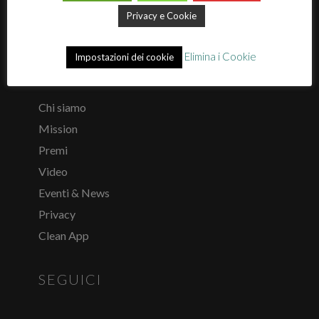
info@arcochimica.it
Privacy e Cookie
Elimina i Cookie
Impostazioni dei cookie
ARCO CHIMICA
Chi siamo
Mission
Premi
Video
Eventi & News
Privacy
Clean App
SEGUICI