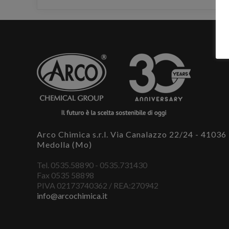
Arco Chimica s.r.l. Via Canalazzo 22/24 - 41036
Medolla (Mo)
Tel. 0535.58890 - 0535.731430
Fax 0535 58898
PIVA 02173740362 / REA:270942
info@arcochimica.it