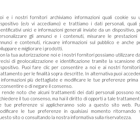
oi e i nostri fornitori archiviamo informazioni quali cookie su 
ispositivo (e/o vi accediamo) e trattiamo i dati personali, quali g
dentificativi unici e informazioni generali inviate da un dispositivo, p
ersonalizzare gli annunci e i contenuti, misurare le prestazioni 
Plus Il
nnunci e contenuti, ricavare informazioni sul pubblico e anche p
viluppare e migliorare i prodotti.
on la tua autorizzazione noi e i nostri fornitori possiamo utilizzare da
ronto
recisi di geolocalizzazione e identificazione tramite la scansione d
ispositivo. Puoi fare clic per consentire a noi e ai nostri fornitori 
 Arco
rattamento per le finalità sopra descritte. In alternativa puoi accede
ecessario effettuare il login
 informazioni più dettagliate e modificare le tue preferenze prima 
cconsentire o di negare il consenso.
i rende noto che alcuni trattamenti dei dati personali possono n
ichiedere il tuo consenso, ma hai il diritto di opporti a tale trattament
aricare le schede di sicurezza e le schede tecniche è necessario
e tue preferenze si applicheranno solo a questo sito web. Pu
re al portale. Se ancora non hai un account puoi effettuare la
ostra gamma prodotti: il
odificare le tue preferenze in qualsiasi momento ritornando 
razione del tuo profilo e ottenere le credenziali di accesso.
residio Medico Chirurgico
uesto sito o consultando la nostra informativa sulla riservatezza.
 è un disinfettante inodore
ACCEDI O REGISTRATI
tutte le superfici. E’ attivo
. […]