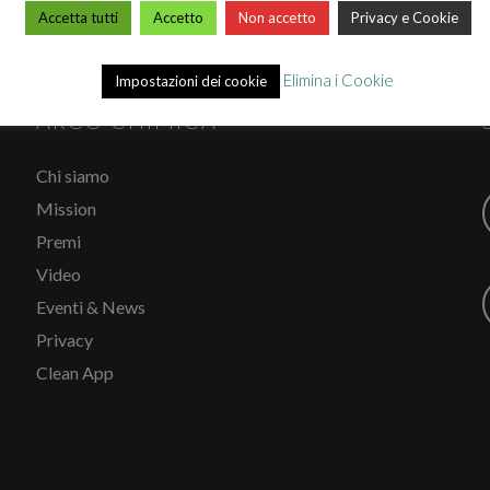
Accetta tutti
Accetto
Non accetto
Privacy e Cookie
Elimina i Cookie
Impostazioni dei cookie
ARCO CHIMICA
Chi siamo
Mission
Premi
Video
Eventi & News
Privacy
Clean App