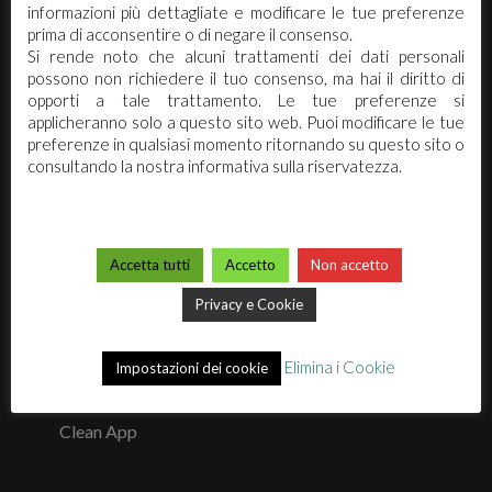
informazioni più dettagliate e modificare le tue preferenze
Tel. 0535.58890 - 0535.731430
prima di acconsentire o di negare il consenso.
Fax 0535 58898
Si rende noto che alcuni trattamenti dei dati personali
PIVA 02173740362 / REA:270942
possono non richiedere il tuo consenso, ma hai il diritto di
info@arcochimica.it
opporti a tale trattamento. Le tue preferenze si
applicheranno solo a questo sito web. Puoi modificare le tue
preferenze in qualsiasi momento ritornando su questo sito o
consultando la nostra informativa sulla riservatezza.
ARCO CHIMICA
Chi siamo
Accetta tutti
Accetto
Non accetto
Mission
Premi
Privacy e Cookie
Video
Eventi & News
Elimina i Cookie
Impostazioni dei cookie
Privacy
Clean App