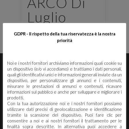
ARCO Di
Luglio
Di cosa si parla nel nuovo numero
GDPR - Il rispetto della tua riservatezza è la nostra
dell’house organ ARCO di luglio?
priorità
E' necessario effettuare il login
×
Noi e i nostri fornitori archiviamo informazioni quali cookie su
un dispositivo (e/o vi accediamo) e trattiamo i dati personali,
quali gli identificativi unici e informazioni generali inviate da un
Per scaricare le schede di sicurezza e le schede tecniche è
dispositivo, per personalizzare gli annunci e i contenuti,
necessario accedere al portale. Se ancora non hai un
misurare le prestazioni di annunci e contenuti, ricavare
account puoi effettuare la registrazione del tuo profilo e
informazioni sul pubblico e anche per sviluppare e migliorare i
ottenere le credenziali di accesso.
prodotti.
Con la tua autorizzazione noi e i nostri fornitori possiamo
utilizzare dati precisi di geolocalizzazione e identificazione
ACCEDI O REGISTRATI
tramite la scansione del dispositivo. Puoi fare clic per
Arco Chimica s.r.l. Via Canalazzo 22/24 -
consentire a noi e ai nostri fornitori il trattamento per le
41036 Medolla (Mo)
finalità sopra descritte. In alternativa puoi accedere a