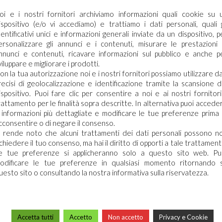
oi e i nostri fornitori archiviamo informazioni quali cookie su 
ispositivo (e/o vi accediamo) e trattiamo i dati personali, quali g
dentificativi unici e informazioni generali inviate da un dispositivo, p
ersonalizzare gli annunci e i contenuti, misurare le prestazioni 
ligente È
nnunci e contenuti, ricavare informazioni sul pubblico e anche p
viluppare e migliorare i prodotti.
ecessario effettuare il login
on la tua autorizzazione noi e i nostri fornitori possiamo utilizzare da
recisi di geolocalizzazione e identificazione tramite la scansione d
ispositivo. Puoi fare clic per consentire a noi e ai nostri fornitori 
aricare le schede di sicurezza e le schede tecniche è necessario
rattamento per le finalità sopra descritte. In alternativa puoi accede
re al portale. Se ancora non hai un account puoi effettuare la
 informazioni più dettagliate e modificare le tue preferenze prima 
nalmente terminato: lo shop
razione del tuo profilo e ottenere le credenziali di accesso.
cconsentire o di negare il consenso.
erdì 8 dicembre è possibile
i rende noto che alcuni trattamenti dei dati personali possono n
zia domestica comodamente da
ichiedere il tuo consenso, ma hai il diritto di opporti a tale trattament
ACCEDI O REGISTRATI
 offerte vantaggiose e nuove
e tue preferenze si applicheranno solo a questo sito web. Pu
atuita per […]
odificare le tue preferenze in qualsiasi momento ritornando 
uesto sito o consultando la nostra informativa sulla riservatezza.
ARCO CHIMICA
Accetta tutti
Accetto
Non accetto
Privacy e Cookie