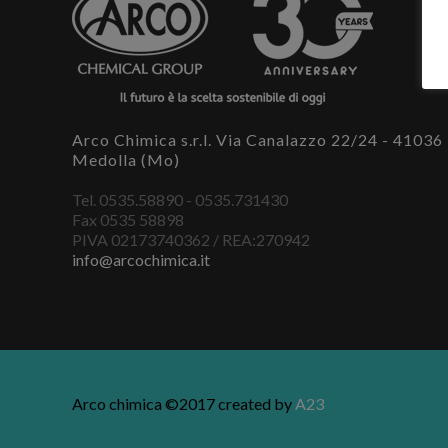
Arco Chimica s.r.l. Via Canalazzo 22/24 - 41036
Medolla (Mo)
Tel. 0535.58890 - 0535.731430
Fax 0535 58898
PIVA 02173740362 / REA:270942
info@arcochimica.it
Arco chimica ©2017 created by
A23