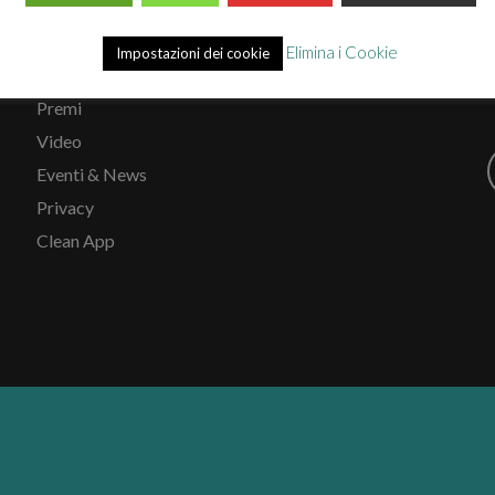
Chi siamo
Elimina i Cookie
Impostazioni dei cookie
Mission
Premi
Video
Eventi & News
Privacy
Clean App