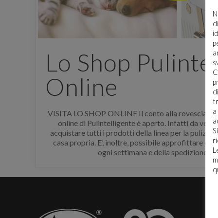
N
d
i
p
Lo Shop Pulintel
a
s
E' n
C
Online
p
d
Per sc
t
accede
a
VISITA LO SHOP ONLINE Il conto alla rovescia è fi
regist
a
online di Pulintelligente è aperto. Infatti da ven
S
acquistare tutti i prodotti della linea per la puli
r
casa propria. E’, inoltre, possibile approfittare di
L
ogni settimana e della spedizione gr
m
q