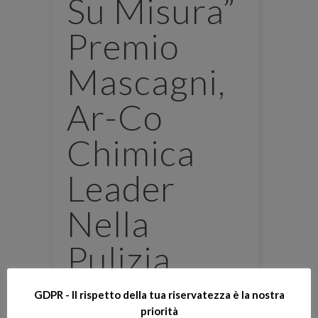
Su Misura”
Premio
Mascagni,
Ar-Co
Chimica
Leader
Nella
Pulizia
Industriale
GDPR - Il rispetto della tua riservatezza è la nostra
priorità