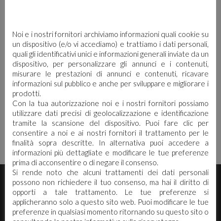
Il Premio Paolo Mascagni è un
riconoscimento istituito da
Unindustria Bologna, in
Noi e i nostri fornitori archiviamo informazioni quali cookie su
collaborazione con il Resto del
un dispositivo (e/o vi accediamo) e trattiamo i dati personali,
Carlino, in memoria
quali gli identificativi unici e informazioni generali inviate da un
dell’imprenditore Paolo Mascagni,
dispositivo, per personalizzare gli annunci e i contenuti,
scomparso nel 2011 e testimone
misurare le prestazioni di annunci e contenuti, ricavare
appassionato e convinto del ruolo
informazioni sul pubblico e anche per sviluppare e migliorare i
dell’industria nello sviluppo del
prodotti.
territorio bolognese. Il Premio,
Con la tua autorizzazione noi e i nostri fornitori possiamo
dedicato alle “imprese che crescono”,
utilizzare dati precisi di geolocalizzazione e identificazione
vuole valorizzare e far conoscere
tramite la scansione del dispositivo. Puoi fare clic per
quelle realtà aziendali, di ogni
consentire a noi e ai nostri fornitori il trattamento per le
dimensione e di differenti […]
finalità sopra descritte. In alternativa puoi accedere a
informazioni più dettagliate e modificare le tue preferenze
prima di acconsentire o di negare il consenso.
Si rende noto che alcuni trattamenti dei dati personali
E' necessario effettuare il login
×
possono non richiedere il tuo consenso, ma hai il diritto di
opporti a tale trattamento. Le tue preferenze si
applicheranno solo a questo sito web. Puoi modificare le tue
Per scaricare le schede di sicurezza e le schede tecniche è
preferenze in qualsiasi momento ritornando su questo sito o
necessario accedere al portale. Se ancora non hai un