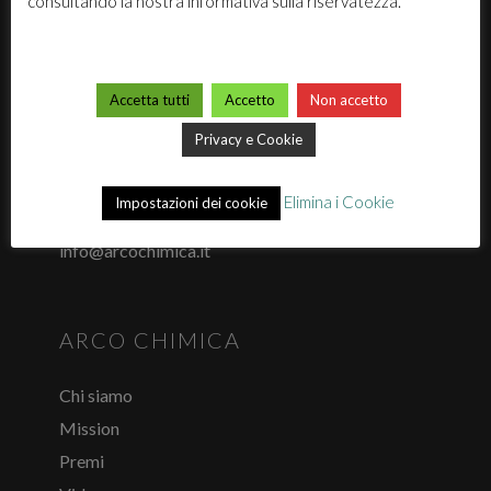
consultando la nostra informativa sulla riservatezza.
account puoi effettuare la registrazione del tuo profilo e
ottenere le credenziali di accesso.
ACCEDI O REGISTRATI
Accetta tutti
Accetto
Non accetto
Arco Chimica s.r.l. Via Canalazzo 22/24 -
Privacy e Cookie
41036 Medolla (Mo)
Tel. 0535.58890 - 0535.731430
Elimina i Cookie
Impostazioni dei cookie
Fax 0535 58898
PIVA 02173740362 / REA:270942
info@arcochimica.it
ARCO CHIMICA
Chi siamo
Mission
Premi