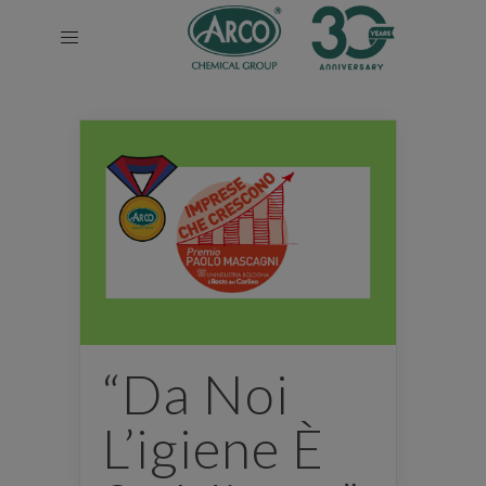
“Da Noi
L’igiene È