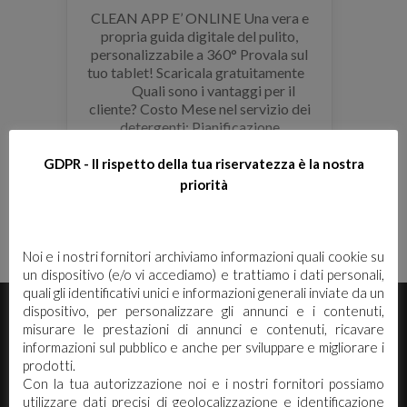
CLEAN APP E’ ONLINE Una vera e
propria guida digitale del pulito,
personalizzabile a 360° Provala sul
tuo tablet! Scaricala gratuitamente
Quali sono i vantaggi per il
cliente? Costo Mese nel servizio dei
detergenti; Pianificazione
mensile del fabbisogno dei
detergenti; Gestione
GDPR - Il rispetto della tua riservatezza è la nostra
semplificata del magazzino dei
priorità
detergenti; Prezzi bloccati per la
durata della fornitura; Istruzioni
operative e […]
Noi e i nostri fornitori archiviamo informazioni quali cookie su
un dispositivo (e/o vi accediamo) e trattiamo i dati personali,
quali gli identificativi unici e informazioni generali inviate da un
E' necessario effettuare il login
×
dispositivo, per personalizzare gli annunci e i contenuti,
misurare le prestazioni di annunci e contenuti, ricavare
informazioni sul pubblico e anche per sviluppare e migliorare i
Per scaricare le schede di sicurezza e le schede tecniche è
prodotti.
necessario accedere al portale. Se ancora non hai un
Con la tua autorizzazione noi e i nostri fornitori possiamo
account puoi effettuare la registrazione del tuo profilo e
utilizzare dati precisi di geolocalizzazione e identificazione