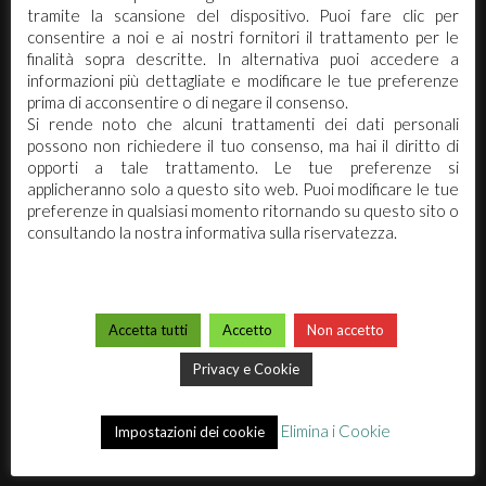
ottenere le credenziali di accesso.
tramite la scansione del dispositivo. Puoi fare clic per
consentire a noi e ai nostri fornitori il trattamento per le
finalità sopra descritte. In alternativa puoi accedere a
ACCEDI O REGISTRATI
informazioni più dettagliate e modificare le tue preferenze
Arco Chimica s.r.l. Via Canalazzo 22/24 -
prima di acconsentire o di negare il consenso.
41036 Medolla (Mo)
Si rende noto che alcuni trattamenti dei dati personali
possono non richiedere il tuo consenso, ma hai il diritto di
Tel. 0535.58890 - 0535.731430
opporti a tale trattamento. Le tue preferenze si
Fax 0535 58898
applicheranno solo a questo sito web. Puoi modificare le tue
PIVA 02173740362 / REA:270942
preferenze in qualsiasi momento ritornando su questo sito o
info@arcochimica.it
consultando la nostra informativa sulla riservatezza.
ARCO CHIMICA
Accetta tutti
Accetto
Non accetto
Chi siamo
Privacy e Cookie
Mission
Elimina i Cookie
Premi
Impostazioni dei cookie
Video