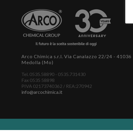
Arco Chimica s.r.l. Via Canalazzo 22/24 - 41036
Medolla (Mo)
Tel. 0535.58890 - 0535.731430
Fax 0535 58898
PIVA 02173740362 / REA:270942
info@arcochimica.it