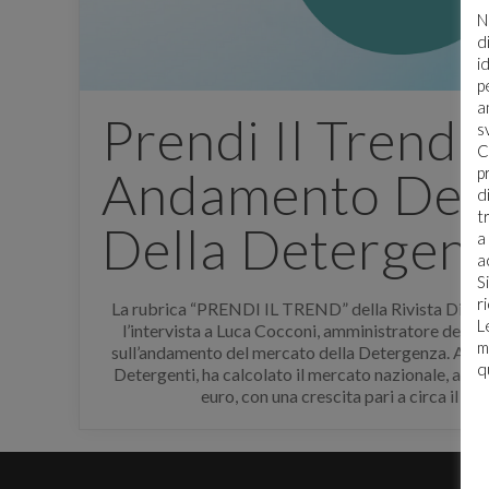
N
d
i
p
a
Prendi Il Trend:
s
C
Andamento Del
p
d
E' n
t
Della Detergen
a
a
Per sc
S
accede
r
La rubrica “PRENDI IL TREND” della Rivista Dimen
regist
L
l’intervista a Luca Cocconi, amministratore del
m
sull’andamento del mercato della Detergenza. AFI
q
Detergenti, ha calcolato il mercato nazionale, a fine
euro, con una crescita pari a circa il +3