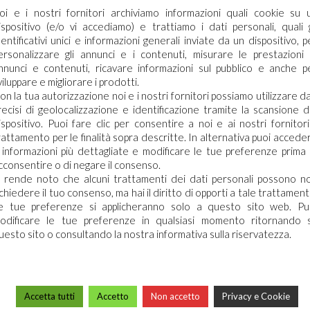
oi e i nostri fornitori archiviamo informazioni quali cookie su 
ispositivo (e/o vi accediamo) e trattiamo i dati personali, quali g
dentificativi unici e informazioni generali inviate da un dispositivo, p
ersonalizzare gli annunci e i contenuti, misurare le prestazioni 
nnunci e contenuti, ricavare informazioni sul pubblico e anche p
viluppare e migliorare i prodotti.
on la tua autorizzazione noi e i nostri fornitori possiamo utilizzare da
 Mercato
recisi di geolocalizzazione e identificazione tramite la scansione d
ispositivo. Puoi fare clic per consentire a noi e ai nostri fornitori 
ecessario effettuare il login
rattamento per le finalità sopra descritte. In alternativa puoi accede
za
 informazioni più dettagliate e modificare le tue preferenze prima 
cconsentire o di negare il consenso.
aricare le schede di sicurezza e le schede tecniche è necessario
i rende noto che alcuni trattamenti dei dati personali possono n
re al portale. Se ancora non hai un account puoi effettuare la
ichiedere il tuo consenso, ma hai il diritto di opporti a tale trattament
sione Pulito ha pubblicato
razione del tuo profilo e ottenere le credenziali di accesso.
e tue preferenze si applicheranno solo a questo sito web. Pu
egato– Arco Chemical Group
odificare le tue preferenze in qualsiasi momento ritornando 
DAMP per quanto riguarda i
uesto sito o consultando la nostra informativa sulla riservatezza.
ACCEDI O REGISTRATI
 2016, pari a 95,2 milioni di
% rispetto al […]
Accetta tutti
Accetto
Non accetto
Privacy e Cookie