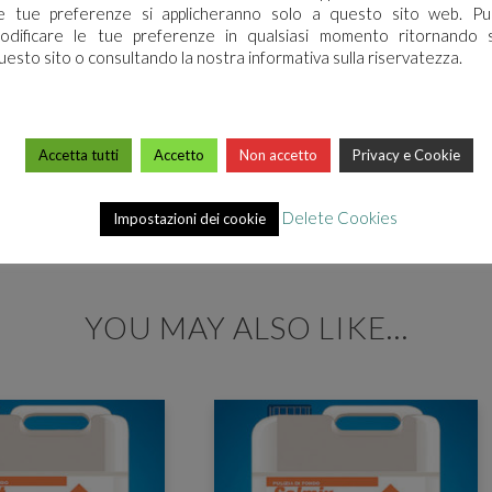
e tue preferenze si applicheranno solo a questo sito web. Pu
odificare le tue preferenze in qualsiasi momento ritornando 
uesto sito o consultando la nostra informativa sulla riservatezza.
Accetta tutti
Accetto
Non accetto
Privacy e Cookie
Delete Cookies
Impostazioni dei cookie
YOU MAY ALSO LIKE…