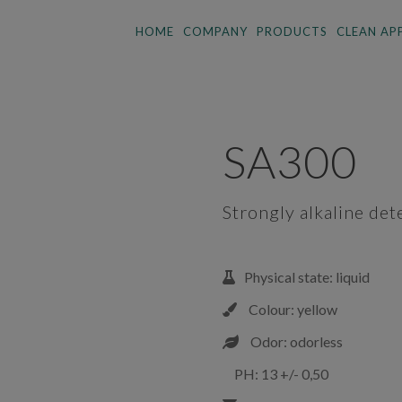
HOME
COMPANY
PRODUCTS
CLEAN AP
SA300
Strongly alkaline det
Physical state: liquid
Colour: yellow
Odor: odorless
PH: 13 +/- 0,50