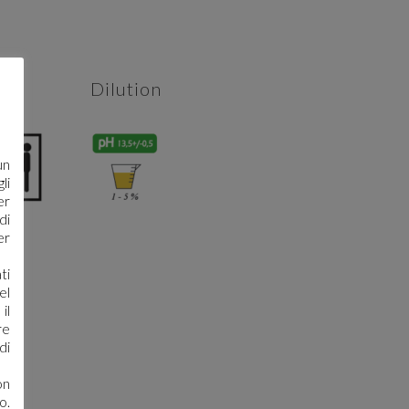
Dilution
un
li
er
di
er
ti
el
il
re
di
on
o.