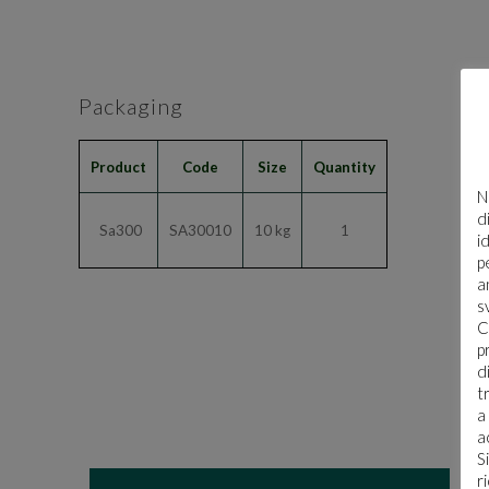
Packaging
Product
Code
Size
Quantity
N
d
Sa300
SA30010
10 kg
1
i
p
a
s
C
p
d
t
a
a
S
r