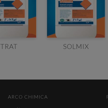
 must be authenticated
der to download safety data sheets and data sheets you must be l
 you don't have an account, you can register and get your cerdentials
STRAT
SOLMIX
LOG IN OR REGISTER
ARCO CHIMICA