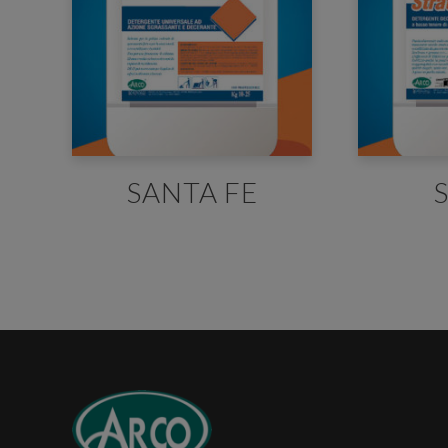
You
In or
in. If
SANTA FE