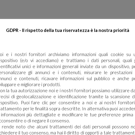
Use
GDPR - Il rispetto della tua riservatezza è la nostra priorità
oi e i nostri fornitori archiviamo informazioni quali cookie su 
ispositivo (e/o vi accediamo) e trattiamo i dati personali, quali g
dentificativi unici e informazioni generali inviate da un dispositivo, p
ersonalizzare gli annunci e i contenuti, misurare le prestazioni 
nnunci e contenuti, ricavare informazioni sul pubblico e anche p
viluppare e migliorare i prodotti.
on la tua autorizzazione noi e i nostri fornitori possiamo utilizzare da
recisi di geolocalizzazione e identificazione tramite la scansione d
ispositivo. Puoi fare clic per consentire a noi e ai nostri fornitori 
rattamento per le finalità sopra descritte. In alternativa puoi accede
 informazioni più dettagliate e modificare le tue preferenze prima 
cconsentire o di negare il consenso.
i rende noto che alcuni trattamenti dei dati personali possono n
ichiedere il tuo consenso, ma hai il diritto di opporti a tale trattament