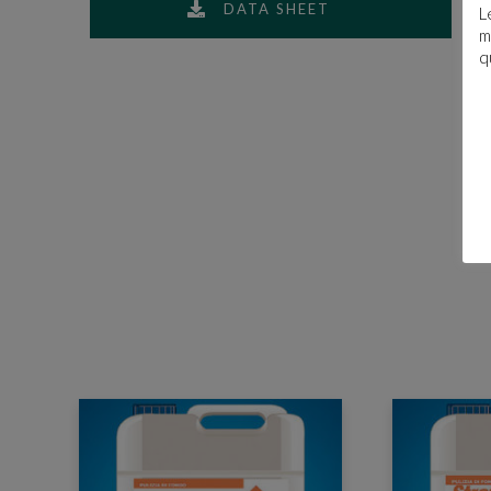
DATA SHEET
L
m
q