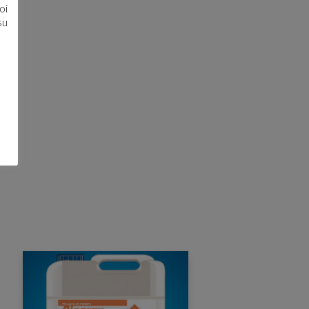
oi
su