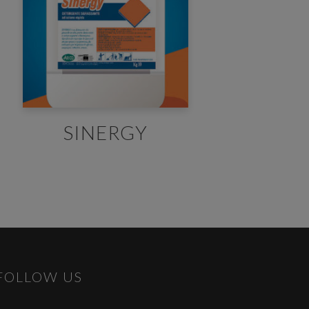
×
ogged
.
SINERGY
FOLLOW US