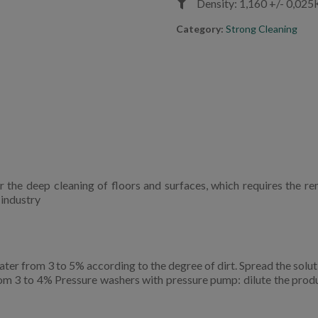
Density: 1,160 +/- 0,025
Category:
Strong Cleaning
or the deep cleaning of floors and surfaces, which requires the r
 industry
ater from 3 to 5% according to the degree of dirt. Spread the solu
from 3 to 4% Pressure washers with pressure pump: dilute the pro