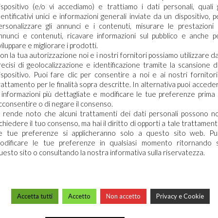
ispositivo (e/o vi accediamo) e trattiamo i dati personali, quali g
dentificativi unici e informazioni generali inviate da un dispositivo, p
ersonalizzare gli annunci e i contenuti, misurare le prestazioni 
nnunci e contenuti, ricavare informazioni sul pubblico e anche p
viluppare e migliorare i prodotti.
ZIE IN
on la tua autorizzazione noi e i nostri fornitori possiamo utilizzare da
ecessario effettuare il login
recisi di geolocalizzazione e identificazione tramite la scansione d
ispositivo. Puoi fare clic per consentire a noi e ai nostri fornitori 
rattamento per le finalità sopra descritte. In alternativa puoi accede
 informazioni più dettagliate e modificare le tue preferenze prima 
aricare le schede di sicurezza e le schede tecniche è necessario
cconsentire o di negare il consenso.
re al portale. Se ancora non hai un account puoi effettuare la
pedali in genere devono tener
i rende noto che alcuni trattamenti dei dati personali possono n
razione del tuo profilo e ottenere le credenziali di accesso.
ale ospedaliero. Ne consegue
ichiedere il tuo consenso, ma hai il diritto di opporti a tale trattament
ono assicurare oltre al pulito,
e tue preferenze si applicheranno solo a questo sito web. Pu
ACCEDI O REGISTRATI
i infezioni sono realtà negli
odificare le tue preferenze in qualsiasi momento ritornando 
iminuirne la […]
uesto sito o consultando la nostra informativa sulla riservatezza.
Accetta tutti
Accetto
Non accetto
Privacy e Cookie
ARCO CHIMICA