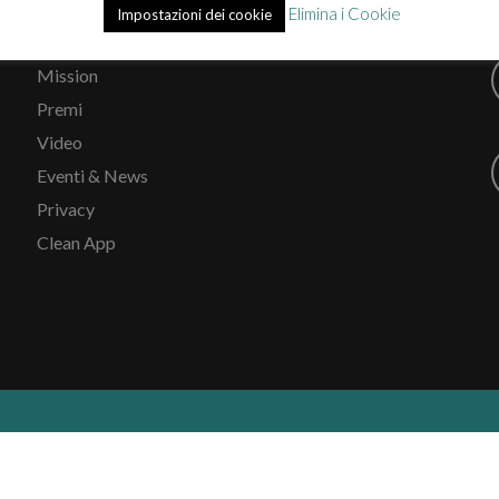
Elimina i Cookie
Impostazioni dei cookie
Chi siamo
Mission
Premi
Video
Eventi & News
Privacy
Clean App