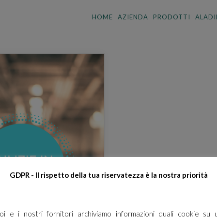
HOME
AZIENDA
PRODOTTI
ALADI
GDPR - Il rispetto della tua riservatezza è la nostra priorità
oi e i nostri fornitori archiviamo informazioni quali cookie su 