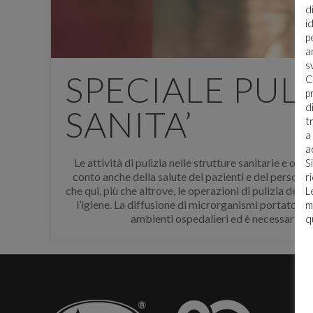
d
i
p
a
s
SPECIALE PULI
C
E' n
p
d
SANITA’
t
a
Per sc
a
accede
Le attività di pulizia nelle strutture sanitarie e os
S
regist
conto anche della salute dei pazienti e del person
r
che qui, più che altrove, le operazioni di pulizia debb
L
l’igiene. La diffusione di microrganismi portatori d
m
ambienti ospedalieri ed è necessario d
q