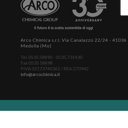
Arco Chimica s.r.l. Via Canalazzo 22/24 - 41036
Medolla (Mo)
Tel. 0535.58890 - 0535.731430
Fax 0535 58898
PIVA 02173740362 / REA:270942
info@arcochimica.it
Arco chimica ©2017 created by
A23